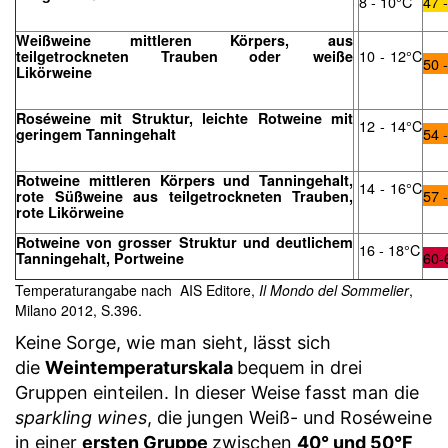
8 - 10°C
47 
Weißweine mittleren Körpers, aus
10 - 12°C
teilgetrockneten Trauben oder weiße
50 
Likörweine
Roséweine mit Struktur, leichte Rotweine mit
12 - 14°C
54 
geringem Tanningehalt
Rotweine mittleren Körpers und Tanningehalt,
14 - 16°C
57 
rote Süßweine aus teilgetrockneten Trauben,
rote Likörweine
Rotweine von grosser Struktur und deutlichem
16 - 18°C
60-
Tanningehalt, Portweine
Temperaturangabe nach AIS Editore,
Il Mondo del Sommelier
,
Milano 2012, S.396.
Keine Sorge, wie man sieht, lässt sich
die
Weintemperaturskala
bequem in drei
Gruppen einteilen. In dieser Weise fasst man die
sparkling wines
, die jungen Weiß- und Roséweine
in einer
ersten Gruppe
zwischen
40° und 50°F