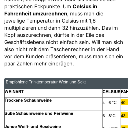
praktischen Eckpunkte. Um
Celsius in
Fahrenheit umzurechnen
, muss man die
jeweilige Temperatur in Celsius mit 1,8
multiplizieren und dann 32 hinzuzählen. Das im
Kopf auszurechnen, dürfte in der Eile des
Geschäftslebens nicht einfach sein. Will man sich
also nicht mit dem Taschenrechner in der Hand
vor dem Kunden präsentieren, muss man sich ein
paar Zahlen mehr einprägen.
Empfohlene Trinktemperatur Wein und Sekt
WEINART
CELSIUS
FA
Trockene Schaumweine
4 - 6 °C
40 
Süße Schaumweine und Perlweine
6 - 8°C
43 
Junge Weiß- und Roséweine