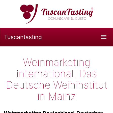
Tuscantasting
Tog
navi
Weinmarketing
international. Das
Deutsche Weininstitut
in Mainz