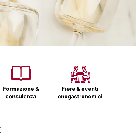
Formazione &
Fiere & eventi
consulenza
enogastronomici
a