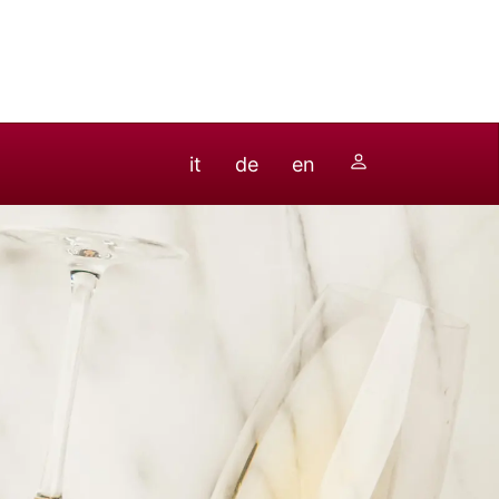
it
de
en