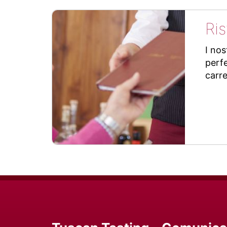
Ri
I nos
perfe
carre