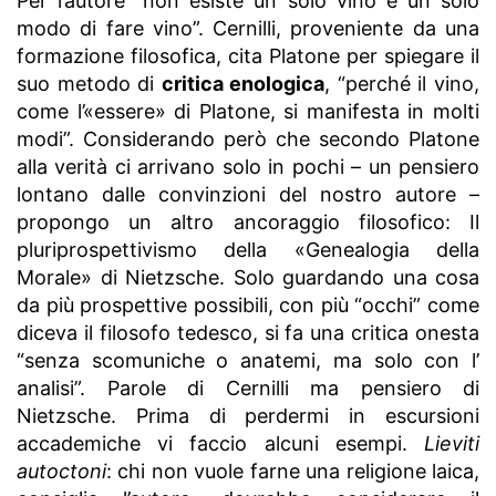
Per l’autore “non esiste un solo vino e un solo
modo di fare vino”. Cernilli, proveniente da una
formazione filosofica, cita Platone per spiegare il
suo metodo di
critica enologica
, “perché il vino,
come l’«essere» di Platone, si manifesta in molti
modi”. Considerando però che secondo Platone
alla verità ci arrivano solo in pochi – un pensiero
lontano dalle convinzioni del nostro autore –
propongo un altro ancoraggio filosofico: Il
pluriprospettivismo della «Genealogia della
Morale» di Nietzsche. Solo guardando una cosa
da più prospettive possibili, con più “occhi” come
diceva il filosofo tedesco, si fa una critica onesta
“senza scomuniche o anatemi, ma solo con l’
analisi”. Parole di Cernilli ma pensiero di
Nietzsche. Prima di perdermi in escursioni
accademiche vi faccio alcuni esempi.
Lieviti
autoctoni
: chi non vuole farne una religione laica,