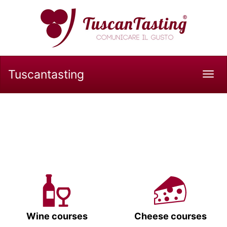
Tuscantasting
Tog
navi
Wine courses
Cheese courses