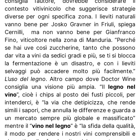
consiglia l’autore, dovrebbe considerare il
contesto vitivinicolo che suggerisce strategie
diverse per ogni specifica zona. I lieviti naturali
vanno bene per Josko Gravner in Friuli, spiega
Cernilli, ma non vanno bene per Gianfranco
Fino, viticoltore nella zona di Manduria. “Perché
se hai uve così zuccherine, tanto che possono
dar vita a vini da sedici gradi e più, se ti si blocca
la fermentazione è un disastro, e con i lieviti
selvaggi può accadere molto più facilmente.”
L’uso del legno
. Altro campo dove Doctor Wine
consiglia una visione più ampia. “Il
legno nel
vino
”, cioè i chips al posto dei fusti piccoli, per
intenderci, è “la via che detipicizza, che rende
simili i sapori, che annulla le differenze e guarda a
un mercato sempre più globale e massificato”
mentre il “
vino nel legno
” è “la sfida della qualità,
il modo per rendere i nostri vini comprensibili e